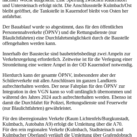
und Untersteinach erfolgt nicht. Die Anschlussstelle Kulmbach/Ost
bleibt geöffnet, die Tankstelle in Kauerndorf bleibt von Osten her
anfahrbar.
Der Bauablauf wurde so abgestimmt, dass für den öffentlichen
Personennahverkehr (ÖPNV) und die Rettungsdienste (nur
Blaulichtfahrten) eine Durchfahrtsmöglichkeit durch die Baustelle
offengehalten werden kann.
Innerhalb der Baustecke sind baubetriebsbedingt zwei Ampeln zur
Verkehrsregelung erforderlich. Zeitweise ist für die Verlegung einer
Stromleitung eine weitere Ampel in der OD Kauerndorf notwendig.
Hierdurch kann der gesamte ÖPNV, insbesondere aber der
Schülerverkehr mit allen Anschlüssen im ganzen Landkreis
aufrechterhalten werden. Der neue Fahrplan für den ÖPNV zur
Integration in den VGN kann so voll umfänglich übernommen und
während des Jahres 2024 auch aufrechterhalten werden. Ebenso ist
damit die Durchfahrt für Polizei, Rettungsdienste und Feuerwehr
(nur Blaulichtfahrten) gewährleistet.
Für den überregionalen Verkehr (Raum Lichtenfels/Burgkunstadt,
Kulmbach, Autobahn A9) erfolgt die Umleitung über die A70.
Für den rein regionalen Verkehr (Kulmbach, Stadtsteinach und
Kulmbacher Oberland) verläuft die Umleitung über Grafendobrach