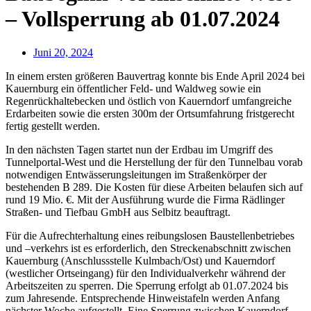
– Vollsperrung ab 01.07.2024
Juni 20, 2024
In einem ersten größeren Bauvertrag konnte bis Ende April 2024 bei
Kauernburg ein öffentlicher Feld- und Waldweg sowie ein
Regenrückhaltebecken und östlich von Kauerndorf umfangreiche
Erdarbeiten sowie die ersten 300m der Ortsumfahrung fristgerecht
fertig gestellt werden.
In den nächsten Tagen startet nun der Erdbau im Umgriff des
Tunnelportal-West und die Herstellung der für den Tunnelbau vorab
notwendigen Entwässerungsleitungen im Straßenkörper der
bestehenden B 289. Die Kosten für diese Arbeiten belaufen sich auf
rund 19 Mio. €. Mit der Ausführung wurde die Firma Rädlinger
Straßen- und Tiefbau GmbH aus Selbitz beauftragt.
Für die Aufrechterhaltung eines reibungslosen Baustellenbetriebes
und –verkehrs ist es erforderlich, den Streckenabschnitt zwischen
Kauernburg (Anschlussstelle Kulmbach/Ost) und Kauerndorf
(westlicher Ortseingang) für den Individualverkehr während der
Arbeitszeiten zu sperren. Die Sperrung erfolgt ab 01.07.2024 bis
zum Jahresende. Entsprechende Hinweistafeln werden Anfang
nächster Woche aufgestellt. Eine Sperrung zwischen Kauerndorf