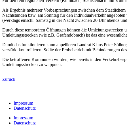
Für den rein regionalen Verkehr (Kulmbach, Stadtsteinach und Kulmb
Als Ergebnis mehrerer Vorbesprechungen zwischen dem Staatlichem B
Nachtstunden bzw. am Sonntag für den Individualverkehr angeboten w
(werktags einschl. Samstag in der Nacht zwischen 20 Uhr abends und
Durch diese temporären Öffnungen können die Umleitungsstrecken und
Umleitungsstrecken (wie z.B. Grafendobrach) ist das eine wesentlich
Damit das funktionieren kann appellieren Landrat Klaus Peter Söllner,
verstärkt kontrollieren. Sollte der Probebetrieb mit Behinderungen 
Die betroffenen Kommunen wurden, wie bereits in den Verkehrsbespre
Umleitungsstrecken zu wappnen.
Zurück
Impressum
Datenschutz
Impressum
Datenschutz