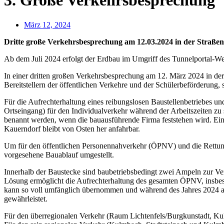
3. Große Verkehrsbesprechung
März 12, 2024
Dritte große Verkehrsbesprechung am 12.03.2024 in der Straße
Ab dem Juli 2024 erfolgt der Erdbau im Umgriff des Tunnelportal-W
In einer dritten großen Verkehrsbesprechung am 12. März 2024 in der
Bereitstellern der öffentlichen Verkehre und der Schülerbeförderun
Für die Aufrechterhaltung eines reibungslosen Baustellenbetriebes u
Ortseingang) für den Individualverkehr während der Arbeitszeiten zu
benannt werden, wenn die bauausführende Firma feststehen wird. Eine
Kauerndorf bleibt von Osten her anfahrbar.
Um für den öffentlichen Personennahverkehr (ÖPNV) und die Rettungsd
vorgesehene Bauablauf umgestellt.
Innerhalb der Baustecke sind baubetriebsbedingt zwei Ampeln zur Ver
Lösung ermöglicht die Aufrechterhaltung des gesamten ÖPNV, insbes
kann so voll umfänglich übernommen und während des Jahres 2024 auch
gewährleistet.
Für den überregionalen Verkehr (Raum Lichtenfels/Burgkunstadt, Ku