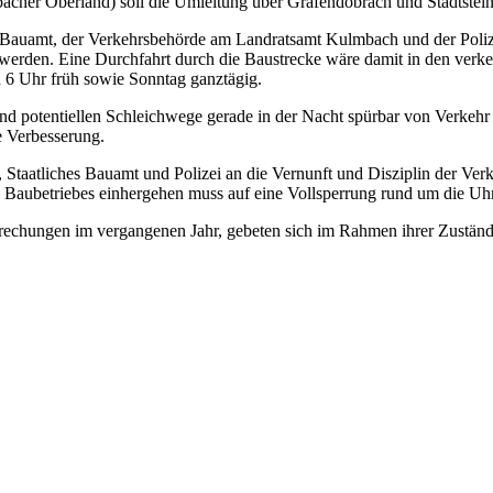
acher Oberland) soll die Umleitung über Grafendobrach und Stadtstein
auamt, der Verkehrsbehörde am Landratsamt Kulmbach und der Polizei 
erden. Eine Durchfahrt durch die Baustrecke wäre damit in den verke
 6 Uhr früh sowie Sonntag ganztägig.
 potentiellen Schleichwege gerade in der Nacht spürbar von Verkehr 
e Verbesserung.
 Staatliches Bauamt und Polizei an die Vernunft und Disziplin der Verk
des Baubetriebes einhergehen muss auf eine Vollsperrung rund um die U
chungen im vergangenen Jahr, gebeten sich im Rahmen ihrer Zuständigk