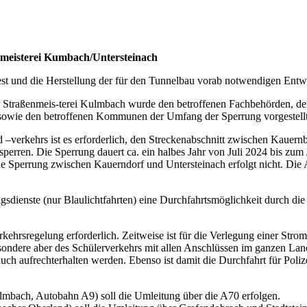
nmeisterei Kumbach/Untersteinach
est und die Herstellung der für den Tunnelbau vorab notwendigen Ent
 Straßenmeis-terei Kulmbach wurde den betroffenen Fachbehörden, der 
g, sowie den betroffenen Kommunen der Umfang der Sperrung vorgestellt
nd –verkehrs ist es erforderlich, den Streckenabschnitt zwischen Kauer
 sperren. Die Sperrung dauert ca. ein halbes Jahr von Juli 2024 bis zu
 Sperrung zwischen Kauerndorf und Untersteinach erfolgt nicht. Die An
ienste (nur Blaulichtfahrten) eine Durchfahrtsmöglichkeit durch die 
kehrsregelung erforderlich. Zeitweise ist für die Verlegung einer Str
ondere aber des Schülerverkehrs mit allen Anschlüssen im ganzen La
 aufrechterhalten werden. Ebenso ist damit die Durchfahrt für Polize
lmbach, Autobahn A9) soll die Umleitung über die A70 erfolgen.